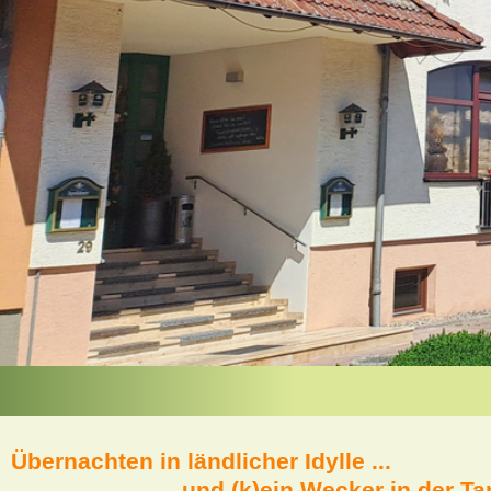
Übernachten in ländlicher Idylle ...
... und (k)ein Wecker in der T