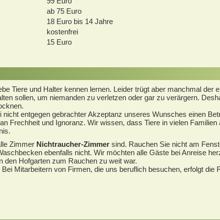
99 Euro
ab 75 Euro
18 Euro bis 14 Jahre
kostenfrei
15 Euro
ebe Tiere und Halter kennen lernen. Leider trügt aber manchmal der 
rhalten sollen, um niemanden zu verletzen oder gar zu verärgern. Desh
rocknen.
i nicht entgegen gebrachter Akzeptanz unseres Wunsches einen Bet
an Frechheit und Ignoranz. Wir wissen, dass Tiere in vielen Familien 
nis.
alle Zimmer
Nichtraucher-Zimmer
sind. Rauchen Sie nicht am Fenste
Waschbecken ebenfalls nicht. Wir möchten alle Gäste bei Anreise her
 in den Hofgarten zum Rauchen zu weit war.
Bei Mitarbeitern von Firmen, die uns beruflich besuchen, erfolgt die