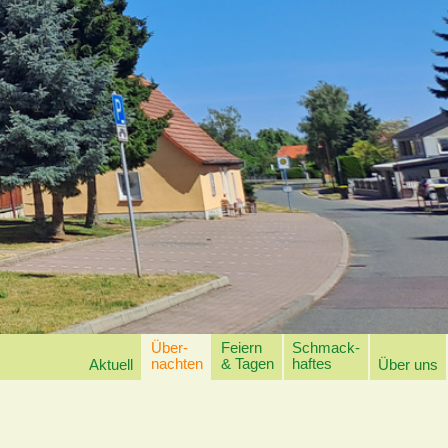
Über-
Feiern
Schmack-
nachten
& Tagen
haftes
Aktuell
Über uns